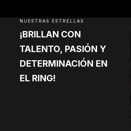
NUESTRAS ESTRELLAS
¡BRILLAN CON
TALENTO, PASIÓN Y
James T.
Kirk
DETERMINACIÓN EN
VP of Statistical
EL RING!
Analysis +
Data
Raiden
Reconfiguration