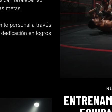
ica, fortalecer su
as metas.
nto personal a través
 dedicación en logros
N
ENTRENAMI