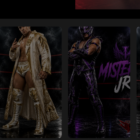
MISTERIO
JR.
EL
DORADO
MISTERIO
EL DORADO
JR.